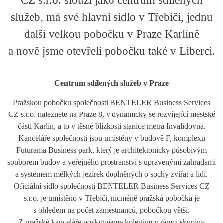
CZ s.r.o. slouží jako centrum sdílených
služeb, má své hlavní sídlo v Třebíči, jednu
další velkou pobočku v Praze Karlíně
a nově jsme otevřeli pobočku také v Liberci.
Centrum sdílených služeb v Praze
Pražskou pobočku společnosti BENTELER Business Services
CZ s.r.o. naleznete na Praze 8, v dynamicky se rozvíjející městské
části Karlín, a to v těsné blízkosti stanice metra Invalidovna.
Kanceláře společnosti jsou umístěny v budově F, komplexu
Futurama Business park, který je architektonicky působivým
souborem budov a veřejného prostranství s upravenými zahradami
a systémem mělkých jezírek doplněných o sochy zvířat a lidí.
Oficiální sídlo společnosti BENTELER Business Services CZ
s.r.o. je umístěno v Třebíči, nicméně pražská pobočka je
s ohledem na počet zaměstnanců, pobočkou větší.
Z pražské kanceláře poskytujeme kolegům v rámci skupiny