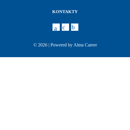
KONTAKTY
© 2026 | Powered by
Alma Career
Nahlásit nezákonný obsah
Nastavení cookies
Transparentnost
Reklama na portálech Alma Career
Zásady ochrany soukromí
Podmínky používání