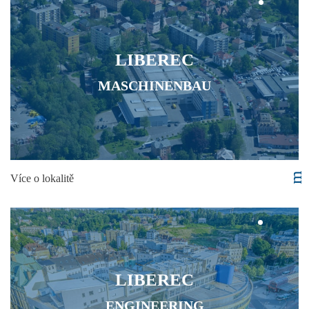
LIBEREC
MASCHINENBAU
Více o lokalitě
LIBEREC
ENGINEERING